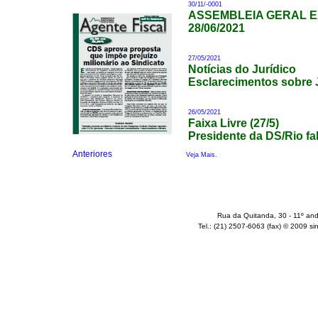
30/11/-0001
ASSEMBLEIA GERAL E
28/06/2021
Lei: 10.741 01/10/2003
27/05/2021
ESTATUTO DO IDOSO
Notícias do Jurídico
Esclarecimentos sobre 
26/05/2021
Seminário:
Controle
Faixa Livre (27/5)
Aduaneiro, Lavagem
de Dinheiro e
Presidente da DS/Rio fal
Pirataria no Brasil
Controle Aduaneiro,
Lavagem de Dinheiro
Anteriores
Veja Mais.
REDEX
Recinto Especial
Rua da Quitanda, 30 - 11º and
para
Despacho
Aduaneiro
Tel.: (21) 2507-6063 (fax) © 2009 sin
de Exportação