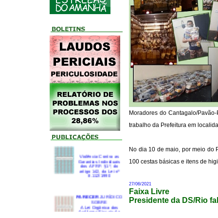
Moradores do Cantagalo/Pavão-Pa
trabalho da Prefeitura em localid
No dia 10 de maio, por meio do P
Violência Contra as
Garantias Individuais
100 cestas básicas e itens de hig
dos AFRF: §1º, do
artigo 142, da Lei nº
8.112/1990
27/06/2021
Faixa Livre
PARECER
JURÍDICO
SOBRE
Presidente da DS/Rio f
A Lei Orgânica dos
Auditores-Fiscais da
Receita Federal