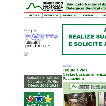
"; // } ?>
".date("d/m/Y",strtotime($lista[$i]
['NOT_DATAPUB'])). "
- ".$lista[$i]
['NOT_FONTE']."
".$lista[$i]
['NOT_TITULO']."
28/05/2021
Tributo à Vida
Cestas básicas ameniza
Pavãozinho