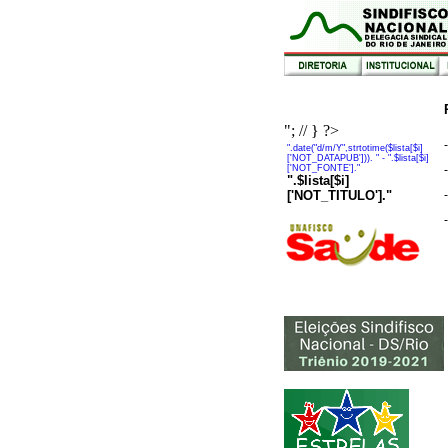
"; // } ?>
".date("d/m/Y",strtotime($lista[$i]
['NOT_DATAPUB'])). "
- ".$lista[$i]
['NOT_FONTE']."
".$lista[$i]
['NOT_TITULO']."