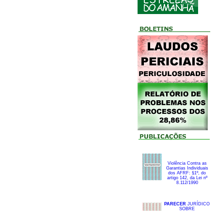
Violência Contra as
Garantias Individuais
dos AFRF: §1º, do
artigo 142, da Lei nº
8.112/1990
PARECER
JURÍDICO
SOBRE
A Lei Orgânica dos
Auditores-Fiscais da