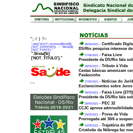
"; // } ?>
-
Certificado Digit
".date("d/m/Y",strtotime($lista[$i]
08/03/2023
['NOT_DATAPUB'])). "
- ".$lista[$i]
DS/Rio pesquisa interesse de
['NOT_FONTE']."
".$lista[$i]
-
Faixa Livre
27/06/2021
['NOT_TITULO']."
Presidente da DS/Rio fala so
-
Tributo à Vida
28/05/2021
Cestas básicas amenizam cen
Pavãozinho
-
Notícias do Jurí
27/05/2021
Esclarecimentos sobre Juros
-
Faixa Livre (27/5)
26/05/2021
Presidente da DS/Rio fala sob
-
PEC 32
26/05/2021
CCJC aprova admissibilidade 
-
Prova de Vida
25/05/2021
Prorrogada até 30/6 a suspe
-
Trajetória do IR
24/05/2021
Cristóvão da Nóbrega faz novo