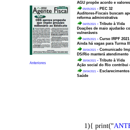
AGU propõe acordo e valores
-
PEC 32
05/05/2021
Auditores-Fiscais buscam apo
reforma administrativa
-
Tributo à Vida
04/05/2021
Lei: 10.741 01/10/2003
ESTATUTO DO IDOSO
Doações de maio ajudarão c
vulneráveis
-
Curso IRPF 2021
04/05/2021
Ainda há vagas para Turma III
-
Comunicado Imp
30/04/2021
Seminário:
Controle
Aduaneiro, Lavagem
DS/Rio manterá atendimento r
de Dinheiro e
Pirataria no Brasil
-
Tributo à Vida
30/04/2021
Controle Aduaneiro,
Anteriores
Ação social do Rio contribui
Lavagem de Dinheiro
-
Esclarecimentos
29/04/2021
Saúde
REDEX
Recinto Especial
para
Despacho
Aduaneiro
de Exportação
1){ print("
ANT