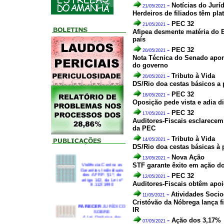
-
Notícias do Jurí
21/05/2021
Herdeiros de filiados têm pla
-
PEC 32
21/05/2021
Afipea desmente matéria do 
país
-
PEC 32
20/05/2021
Nota Técnica do Senado apon
do governo
-
Tributo à Vida
20/05/2021
DS/Rio doa cestas básicos a 
-
PEC 32
18/05/2021
Oposição pede vista e adia d
-
PEC 32
17/05/2021
Auditores-Fiscais esclarecem
da PEC
-
Tributo à Vida
14/05/2021
DS/Rio doa cestas básicas à
-
Nova Ação
13/05/2021
Violência Contra as
STF garante êxito em ação do
Garantias Individuais
dos AFRF: §1º, do
-
PEC 32
artigo 142, da Lei nº
12/05/2021
8.112/1990
Auditores-Fiscais obtêm apo
-
Atividades Socio
11/05/2021
Cristóvão da Nóbrega lança f
PARECER
JURÍDICO
SOBRE
IR
A Lei Orgânica dos
-
Auditores-Fiscais da
Ação dos 3,17%
07/05/2021
Receita Federal